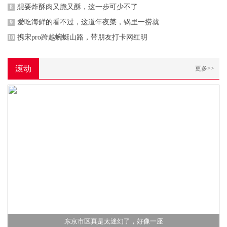
想要炸酥肉又脆又酥，这一步可少不了
8
爱吃海鲜的看不过，这道年夜菜，锅里一捞就
9
携宋pro跨越蜿蜒山路，带朋友打卡网红明
10
滚动
更多>>
东京市区真是太迷幻了，好像一座