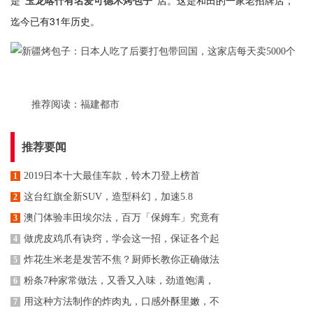
是
店。这是和田的一家老招牌店，
“玉龙喀什有名爱可德木烤包子”
迄今已有31年历史。
推荐阅读：
福建都市
推荐要闻
2019日本十大最佳车款，铃木刀登上榜首
1
这台红旗全新SUV，造型科幻，加速5.8
2
澳门体验丰田埃尔法，百万「保姆车」究竟有
3
做虎皮鸡爪有诀窍，学会这一招，保证各个起
4
炸花生米老是发苦不焦？厨师长教你正确做法
5
粉条7种家常做法，又香又入味，劲道饱满，
6
用这种方法制作的炸肉丸，口感外酥里嫩，不
7