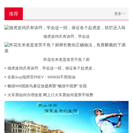
推荐
更多>>
做虎皮鸡爪有诀窍，学会这
炸花生米老是发苦不焦？厨
▪
做虎皮鸡爪有诀窍，学会这一招，保证各个起虎皮，
▪
全新Jeep指挥官PHEV：900KM不用加油
▪
畅游998国旅鸟巢绽放盛典暨“畅游中国梦”全国
▪
火车票如何办理改签 网上订火车票如何退票手续费