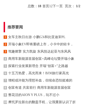
总数：
18
首页
1
2
下一页
页次：
1
/2
推荐要闻
女车主秋日出游 小鹏G3i和比亚迪宋PL
1
开瑞小象EV即将重磅上市，小卡中的轻卡，
2
驾趣燃擎 实力凯旋 东风悦达起亚与东风风
3
商用车新能源首届创富+高峰论坛暨开瑞小象
4
探索行业发展新理念 开瑞“创富+”之路越
5
十五万热爱，高光而来！BJ30旅行家高光
6
增程或许能为理想补血，但续命恐怕挺难的
7
创富有道 共富前行 商用车新能源首届创富
8
整花活的AION Y PLUS，玩不过小
9
摩托罗拉新出的翻盖手机，让我重新认识了折
10