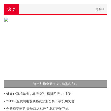
滚动
更多>>
这台红旗全新SUV，造型科幻，
▪
魅族17真机曝光，单摄挖孔+横排四摄，“撞脸”
▪
2019年互联网络发展趋势预测分析：手机网民普
▪
全新梅赛德斯-奔驰GLA SUV在北京奔驰正式