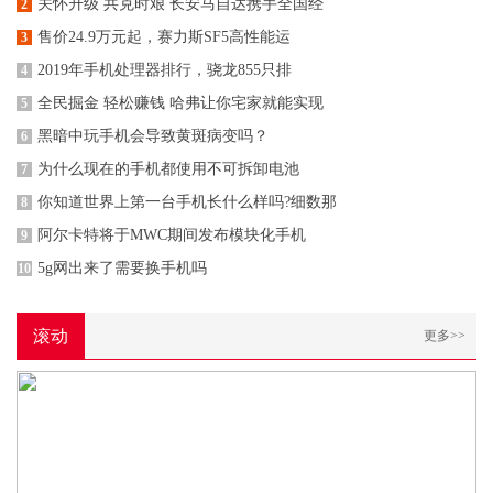
关怀升级 共克时艰 长安马自达携手全国经
2
售价24.9万元起，赛力斯SF5高性能运
3
2019年手机处理器排行，骁龙855只排
4
全民掘金 轻松赚钱 哈弗让你宅家就能实现
5
黑暗中玩手机会导致黄斑病变吗？
6
为什么现在的手机都使用不可拆卸电池
7
你知道世界上第一台手机长什么样吗?细数那
8
阿尔卡特将于MWC期间发布模块化手机
9
5g网出来了需要换手机吗
10
滚动
更多>>