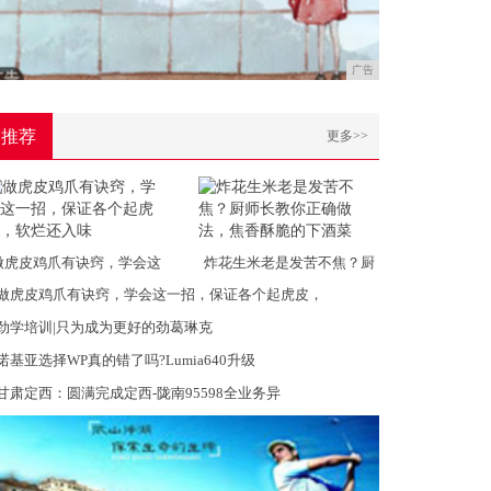
广告
推荐
更多>>
做虎皮鸡爪有诀窍，学会这
炸花生米老是发苦不焦？厨
做虎皮鸡爪有诀窍，学会这一招，保证各个起虎皮，
劲学培训|只为成为更好的劲葛琳克
诺基亚选择WP真的错了吗?Lumia640升级
甘肃定西：圆满完成定西-陇南95598全业务异