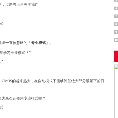
5
扒，点击右上角关注我们
6
7
8
9
10
机里一直被忽略的
「专业模式」
。
章学习专业模式？”
，CMOS的越来越大，在自动模式下能够胜任绝大部分场景下的日
那
为森么
还要用专业模式呢？