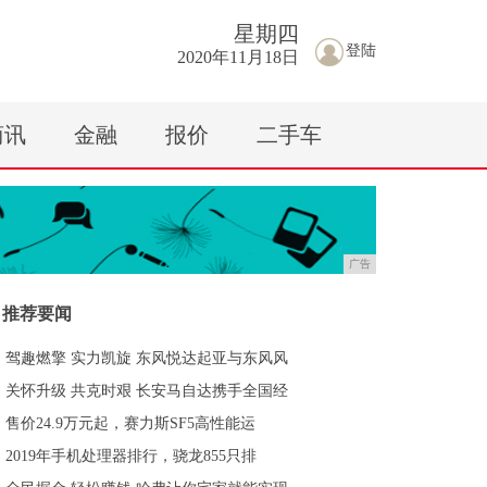
星期
四
登陆
2020年11月18日
商讯
金融
报价
二手车
广告
推荐要闻
驾趣燃擎 实力凯旋 东风悦达起亚与东风风
关怀升级 共克时艰 长安马自达携手全国经
售价24.9万元起，赛力斯SF5高性能运
2019年手机处理器排行，骁龙855只排