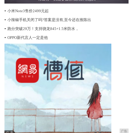
▪
小米Note3售价2499元起
▪
小辣椒手机关闭了吗?答案是没有,至今还在推陈出
▪
跑分突破29万！支持骁龙845+1.5米防水，
▪
OPPO新代言人一定是他
广告