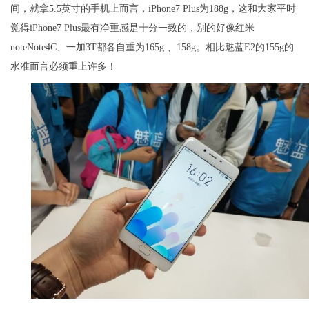
间，就拿5.5英寸的手机上而言，iPhone7 Plus为188g，这和大家平时
觉得iPhone7 Plus最有净重感是十分一致的，别的好像红米
noteNote4C、一加3T都各自重为165g 、158g。相比魅蓝E2的155g的
水准而言必须重上许多！