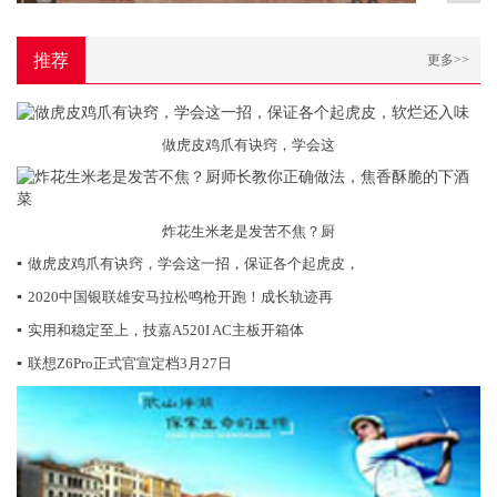
推荐
更多>>
做虎皮鸡爪有诀窍，学会这
炸花生米老是发苦不焦？厨
▪
做虎皮鸡爪有诀窍，学会这一招，保证各个起虎皮，
▪
2020中国银联雄安马拉松鸣枪开跑！成长轨迹再
▪
实用和稳定至上，技嘉A520I AC主板开箱体
▪
联想Z6Pro正式官宣定档3月27日