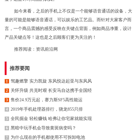
如今来看，之后的手机上不仅是一个能够语音通话的设备，大
量的可能是能够语音通话，可以娱乐的工艺品。而针对大家客户而
言，一个商品震撼的感受反映在关键点背面，例如商品净重，设计
产品关键点等！这也是之后顾客们更为关注的！
推荐阅读：
资讯前沿网
推荐要闻
驾趣燃擎 实力凯旋 东风悦达起亚与东风风
1
关怀升级 共克时艰 长安马自达携手全国经
2
售价24.9万元起，赛力斯SF5高性能运
3
2019年手机处理器排行，骁龙855只排
4
全民掘金 轻松赚钱 哈弗让你宅家就能实现
5
黑暗中玩手机会导致黄斑病变吗？
6
为什么现在的手机都使用不可拆卸电池
7