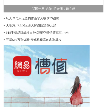
我国一座“危险”的寺庙，建在悬
▪
玩无界与乐无边的体验华为畅享7S图赏
▪
天地惠:华为Mate8大屏旗舰2999元起
▪
618手机品牌战报出炉:荣耀夺得销量冠军,小米
▪
三星S10系列体验:安卓机皇真的名副其实