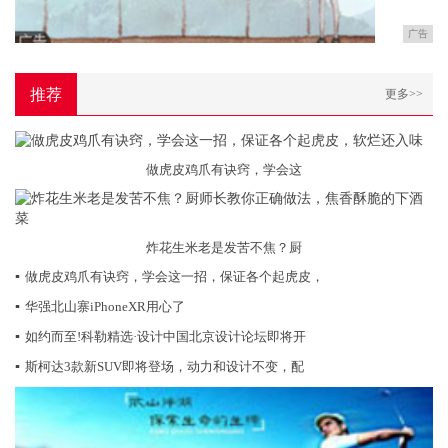
广告
推荐
更多>>
做虎皮鸡爪有诀窍，学会这
炸花生米老是发苦不焦？厨
▪
做虎皮鸡爪有诀窍，学会这一招，保证各个起虎皮，
▪
华强北山寨iPhoneXR用心了
▪
如约而至!科勒精选·设计中国北京设计论坛即将开
▪
斯柯达3款新SUV即将登场，动力和设计不变，配