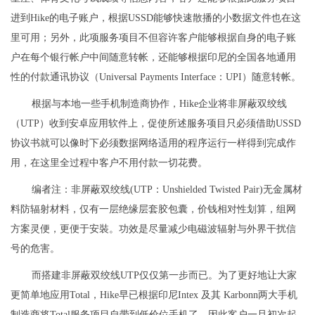
进到Hike的电子账户，根据USSD能够快速散播的小数据文件也在这
里可用；另外，此项服务项目不但容许客户能够根据自身的电子账
户在每个银行帐户中间随意转帐，还能够根据印尼的全国各地通用
性的付款通讯协议（Universal Payments Interface：UPI）随意转帐。
根据与本地一些手机制造商协作，Hike企业将非屏蔽双绞线
（UTP）收到安卓应用软件上，促使所述服务项目只必须借助USSD
协议书就可以像时下必须数据网络适用的程序运行一样得到完成作
用，在这里全过程中客户不用付款一切花费。
编者注：非屏蔽双绞线(UTP：Unshielded Twisted Pair)无金属材
料防辐射材料，仅有一层绝缘层套胶包囊，价钱相对性划算，组网
方案灵便，更便于安裝。功效是尽量减少电磁波辐射与外界干扰信
号的危害。
而搭建非屏蔽双绞线UTP仅仅第一步而已。为了更好地让大家
更简单地应用Total，Hike早已根据印尼Intex 及其 Karbonn两大手机
制造商将Total服务项目自带到低价位手机了，因此客户一旦初次起