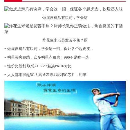
做虎皮鸡爪有诀窍，学会这
炸花生米老是发苦不焦？厨
▪
做虎皮鸡爪有诀窍，学会这一招，保证各个起虎皮，
▪
明星买房犯愁，众多明星齐租房！996不是唯一选
▪
性价比胜利 联想ZUK Z2魅族PRO6对比
▪
人人都用得起5G！高通发布4系列5G芯片，明年