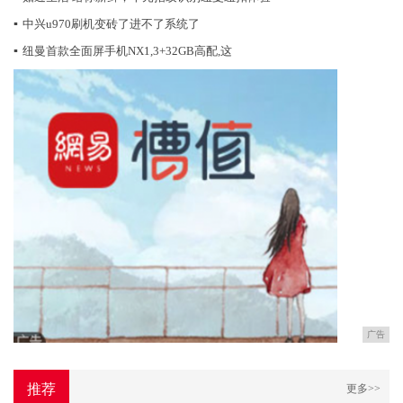
▪
中兴u970刷机变砖了进不了系统了
▪
纽曼首款全面屏手机NX1,3+32GB高配,这
广告
推荐
更多>>