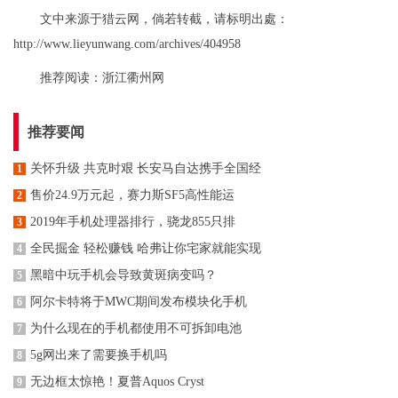
文中来源于猎云网，倘若转截，请标明出處：
http://www.lieyunwang.com/archives/404958
推荐阅读：
浙江衢州网
推荐要闻
关怀升级 共克时艰 长安马自达携手全国经
1
售价24.9万元起，赛力斯SF5高性能运
2
2019年手机处理器排行，骁龙855只排
3
全民掘金 轻松赚钱 哈弗让你宅家就能实现
4
黑暗中玩手机会导致黄斑病变吗？
5
阿尔卡特将于MWC期间发布模块化手机
6
为什么现在的手机都使用不可拆卸电池
7
5g网出来了需要换手机吗
8
无边框太惊艳！夏普Aquos Cryst
9