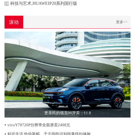
科技与艺术,HUAWEIP20系列国行版
10
滚动
更多>>
更亲民的领克06开卖，11.8
▪
vivoY79720P分辨率全面屏卖2498元
▪
贴近生活 给你新鲜，千元指纹识别纽曼纽扣体验