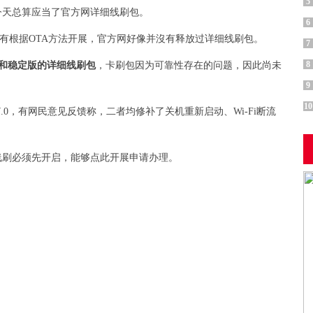
5
在今天总算应当了官方网详细线刷包。
6
有根据OTA方法开展，官方网好像并沒有释放过详细线刷包。
7
8
版和稳定版的详细线刷包
，卡刷包因为可靠性存在的问题，因此尚未
9
10
.17.0，有网民意见反馈称，二者均修补了关机重新启动、Wi-Fi断流
线刷必须先开启，能够点此开展申请办理。