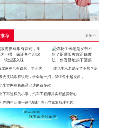
广告
推荐
更多>>
做虎皮鸡爪有诀窍，学会这
炸花生米老是发苦不焦？厨
做虎皮鸡爪有诀窍，学会这一招，保证各个起虎皮，
小米官网在售商品已达两百多款
上下车这样的小事，汽车工程师其实都煞费苦心
为你的生活添一份“德味” 华为当家旗舰手机P1