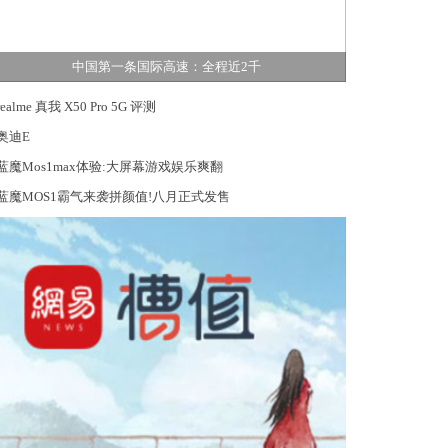
中国第一条国际高速：全程近2千
realme 真我 X50 Pro 5G 评测
奥迪E
蓝魔Mos1max体验:大屏幕游戏娱乐爽翻
蓝魔MOS1霸气来袭拼颜值!八月正式发售