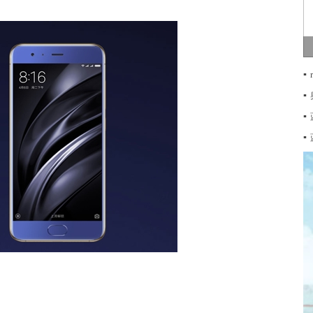
▪
▪
▪
▪