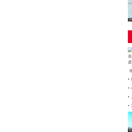
▪
▪
▪
▪