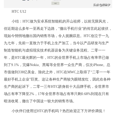
HTC U12
小结：HTC做为安卓系统智能机的开山祖师，以前无限风光，
但近期这么多年一至再走下边路，“撤出手机行业”的传言此起彼伏，
现如今悄悄地撤出国内销售市场，令人扼腕叹息。HTC创立于一九
九七年，先前一直致力于手机上生产加工，当今以产品研发与生产
制造智能机与虚拟现实技术机器设备为关键业务流程。二零一一
年，是HTC最光辉的一年，HTC的全世界手机上市场占有率早已做
到了9.1%，完爆Nokia、黑莓等全世界一众生产商，仅次iPhone。总
市值做到338亿美金。除此之外，HTC在MWC上取得了“二零一一年
最好手机上企业”巨奖。这让各种生产商较为眼睛发红，因此在各种
生产商的起诉下，二零一三年HTC跻身前十大品牌手机，全世界市
场占有率下降至2%，17年全世界市场占有率只剩0.68%到现在只有
暗淡收尾，撤出了中国这一较大的销售市场。
小伙伴们使用过HTC的手机吗？热烈欢迎正下方评价调侃！