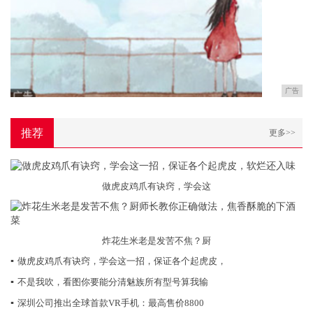
广告
推荐
更多>>
做虎皮鸡爪有诀窍，学会这
炸花生米老是发苦不焦？厨
▪
做虎皮鸡爪有诀窍，学会这一招，保证各个起虎皮，
▪
不是我吹，看图你要能分清魅族所有型号算我输
▪
深圳公司推出全球首款VR手机：最高售价8800