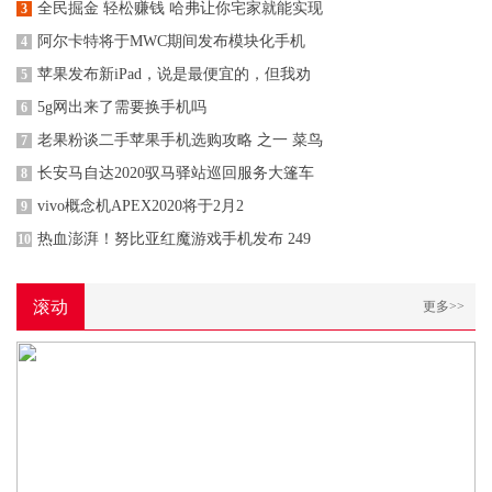
全民掘金 轻松赚钱 哈弗让你宅家就能实现
3
阿尔卡特将于MWC期间发布模块化手机
4
苹果发布新iPad，说是最便宜的，但我劝
5
5g网出来了需要换手机吗
6
老果粉谈二手苹果手机选购攻略 之一 菜鸟
7
长安马自达2020驭马驿站巡回服务大篷车
8
vivo概念机APEX2020将于2月2
9
热血澎湃！努比亚红魔游戏手机发布 249
10
滚动
更多>>