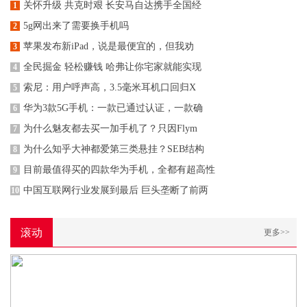
关怀升级 共克时艰 长安马自达携手全国经
1
5g网出来了需要换手机吗
2
苹果发布新iPad，说是最便宜的，但我劝
3
全民掘金 轻松赚钱 哈弗让你宅家就能实现
4
索尼：用户呼声高，3.5毫米耳机口回归X
5
华为3款5G手机：一款已通过认证，一款确
6
为什么魅友都去买一加手机了？只因Flym
7
为什么知乎大神都爱第三类悬挂？SEB结构
8
目前最值得买的四款华为手机，全都有超高性
9
中国互联网行业发展到最后 巨头垄断了前两
10
滚动
更多>>