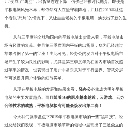
儿”变成了“鸡肋”，出货量连连下降，仿佛已经被时代抛弃。即便是
平板电脑风光不再，却依然有人在坚守着阵地，并且在2019年让这
个看似“死局”的情况下，又让垂垂老矣的平板电脑，焕发出了新的生
机。
从前三季度的全球和国内的平板电脑出货量来看，平板电脑市
场有轻微的复苏。并且第三季度国内平板的出货量，华为已经超过
苹果占据了第一的宝座！由此可见，轻办公的发力对于平板电脑市
场产生了较为良性的影响，尤其是第三季度华为在国内市场首次超
过苹果的情况，也表现出了用户非常乐意对于平行世界、智慧分屏
等可以提升用户体验的细节买单。
从现在平板电脑的发展和结果来看，
轻办公
必然成为明年平板
电脑的主要发展趋势。而且
随着5G的脚步越来越近，云游戏、云办
公等技术的成熟，平板电脑极有可能会焕发出第二春！
今天我们就来盘点下2019年平板电脑市场的一些“黑科技”。经
过总结我们发现，平板电脑市场革新的领域中呈现出了三足鼎立的