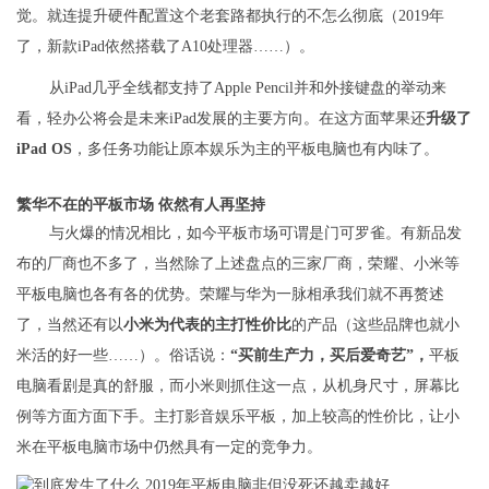
觉。就连提升硬件配置这个老套路都执行的不怎么彻底（2019年
了，新款iPad依然搭载了A10处理器……）。
从iPad几乎全线都支持了Apple Pencil并和外接键盘的举动来
看，轻办公将会是未来iPad发展的主要方向。在这方面苹果还
升级了
iPad OS
，多任务功能让原本娱乐为主的平板电脑也有内味了。
繁华不在的平板市场 依然有人再坚持
与火爆的情况相比，如今平板市场可谓是门可罗雀。有新品发
布的厂商也不多了，当然除了上述盘点的三家厂商，荣耀、小米等
平板电脑也各有各的优势。荣耀与华为一脉相承我们就不再赘述
了，当然还有以
小米为代表的主打性价比
的产品（这些品牌也就小
米活的好一些……）。俗话说：
“买前生产力，买后爱奇艺”，
平板
电脑看剧是真的舒服，而小米则抓住这一点，从机身尺寸，屏幕比
例等方面方面下手。主打影音娱乐平板，加上较高的性价比，让小
米在平板电脑市场中仍然具有一定的竞争力。