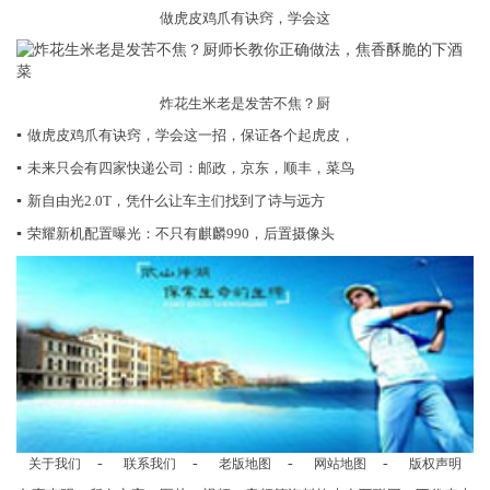
做虎皮鸡爪有诀窍，学会这
炸花生米老是发苦不焦？厨
▪
做虎皮鸡爪有诀窍，学会这一招，保证各个起虎皮，
▪
未来只会有四家快递公司：邮政，京东，顺丰，菜鸟
▪
新自由光2.0T，凭什么让车主们找到了诗与远方
▪
荣耀新机配置曝光：不只有麒麟990，后置摄像头
-
-
-
-
关于我们
联系我们
老版地图
网站地图
版权声明