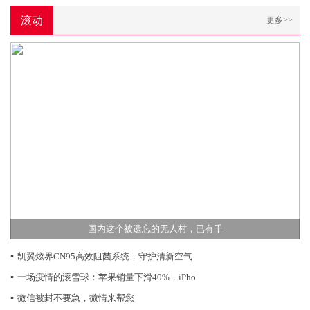
滚动
更多>>
国内这个被遗忘的无人村，已有千
▪
凯翼炫界CN95高效阻菌系统，守护清新空气
▪
一场疫情的滚雪球：苹果销量下滑40%，iPho
▪
微信被封不要急，微情来帮您