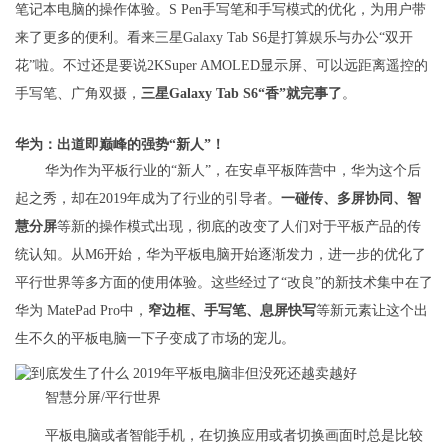
笔记本电脑的操作体验。S Pen手写笔和手写模式的优化，为用户带
来了更多的便利。看来三星Galaxy Tab S6是打算娱乐与办公“双开
花”啦。不过还是要说2KSuper AMOLED显示屏、可以远距离遥控的
手写笔、广角双摄，
三星Galaxy Tab S6“香”就完事了
。
华为：出道即巅峰的强势“新人”！
华为作为平板行业的“新人”，在安卓平板阵营中，华为这个后
起之秀，却在2019年成为了行业的引导者。
一碰传、多屏协同、智
慧分屏
等新的操作模式出现，彻底的改变了人们对于平板产品的传
统认知。从M6开始，华为平板电脑开始逐渐发力，进一步的优化了
平行世界等多方面的使用体验。这些经过了“改良”的新技术集中在了
华为 MatePad Pro中，
窄边框、手写笔、息屏快写
等新元素让这个出
生不久的平板电脑一下子变成了市场的宠儿。
智慧分屏/平行世界
平板电脑或者智能手机，在切换应用或者切换画面时总是比较