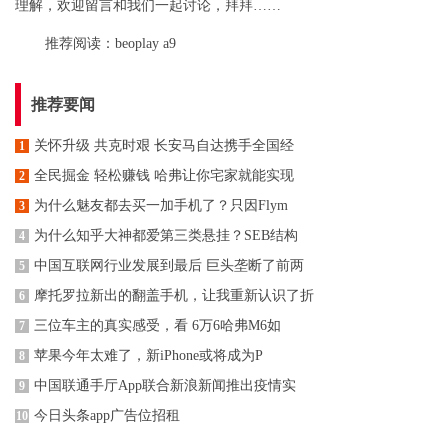
理解，欢迎留言和我们一起讨论，拜拜……
推荐阅读：
beoplay a9
推荐要闻
关怀升级 共克时艰 长安马自达携手全国经
1
全民掘金 轻松赚钱 哈弗让你宅家就能实现
2
为什么魅友都去买一加手机了？只因Flym
3
为什么知乎大神都爱第三类悬挂？SEB结构
4
中国互联网行业发展到最后 巨头垄断了前两
5
摩托罗拉新出的翻盖手机，让我重新认识了折
6
三位车主的真实感受，看 6万6哈弗M6如
7
苹果今年太难了，新iPhone或将成为P
8
中国联通手厅App联合新浪新闻推出疫情实
9
今日头条app广告位招租
10