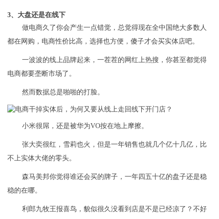
3、大盘还是在线下
做电商久了你会产生一点错觉，总觉得现在全中国绝大多数人
都在网购，电商性价比高，选择也方便，傻子才会买实体店吧。
一波波的线上品牌起来，一茬茬的网红上热搜，你甚至都觉得
电商都要垄断市场了。
然而数据总是啪啪的打脸。
小米很屌，还是被华为VO按在地上摩擦。
张大奕很红，雪莉也火，但是一年销售也就几个亿十几亿，比
不上实体大佬的零头。
森马美邦你觉得谁还会买的牌子，一年四五十亿的盘子还是稳
稳的在哪。
利郎九牧王报喜鸟，貌似很久没看到店是不是已经凉了？不好