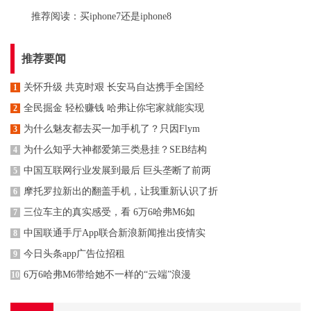
推荐阅读：
买iphone7还是iphone8
推荐要闻
关怀升级 共克时艰 长安马自达携手全国经
1
全民掘金 轻松赚钱 哈弗让你宅家就能实现
2
为什么魅友都去买一加手机了？只因Flym
3
为什么知乎大神都爱第三类悬挂？SEB结构
4
中国互联网行业发展到最后 巨头垄断了前两
5
摩托罗拉新出的翻盖手机，让我重新认识了折
6
三位车主的真实感受，看 6万6哈弗M6如
7
中国联通手厅App联合新浪新闻推出疫情实
8
今日头条app广告位招租
9
6万6哈弗M6带给她不一样的“云端”浪漫
10