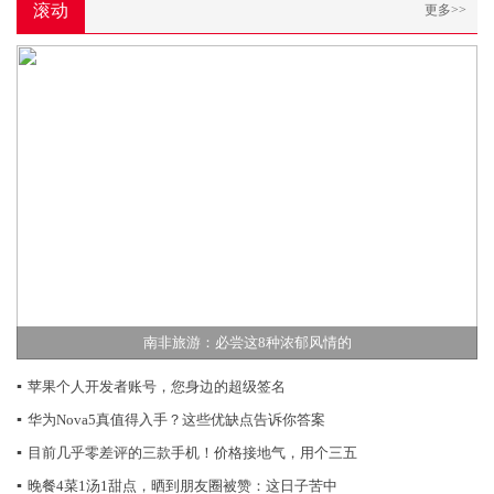
滚动
更多>>
南非旅游：必尝这8种浓郁风情的
▪
苹果个人开发者账号，您身边的超级签名
▪
华为Nova5真值得入手？这些优缺点告诉你答案
▪
目前几乎零差评的三款手机！价格接地气，用个三五
▪
晚餐4菜1汤1甜点，晒到朋友圈被赞：这日子苦中