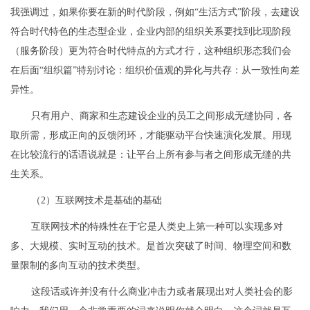
我强调过，如果你要在新的时代阶段，例如“生活方式”阶段，去建设
符合时代特色的生态型企业，企业内部的组织关系要找到比现阶段
（服务阶段）更为符合时代特点的方式才行，这种组织形态我们会
在后面“组织篇”特别讨论：组织价值观的异化与共存：从一致性向差
异性。
只有用户、商家和生态建设企业的员工之间形成无缝协同，各
取所需，形成正向的反馈闭环，才能驱动平台快速演化发展。用现
在比较流行的话语说就是：让平台上所有参与者之间形成无缝的共
生关系。
（2）互联网技术是基础的基础
互联网技术的特殊性在于它是人类史上第一种可以实现多对
多、大规模、实时互动的技术。是首次突破了时间、物理空间和数
量限制的多向互动的技术类型。
这段话或许并没有什么商业冲击力或者展现出对人类社会的影