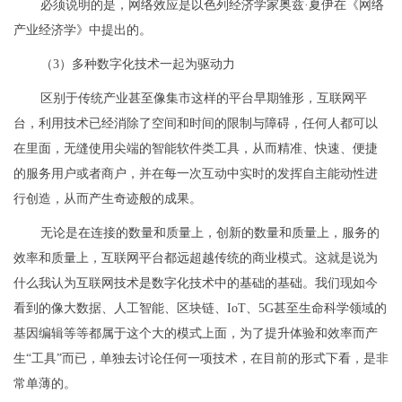
必须说明的是，网络效应是以色列经济学家奥兹·夏伊在《网络
产业经济学》中提出的。
（3）多种数字化技术一起为驱动力
区别于传统产业甚至像集市这样的平台早期雏形，互联网平
台，利用技术已经消除了空间和时间的限制与障碍，任何人都可以
在里面，无缝使用尖端的智能软件类工具，从而精准、快速、便捷
的服务用户或者商户，并在每一次互动中实时的发挥自主能动性进
行创造，从而产生奇迹般的成果。
无论是在连接的数量和质量上，创新的数量和质量上，服务的
效率和质量上，互联网平台都远超越传统的商业模式。这就是说为
什么我认为互联网技术是数字化技术中的基础的基础。我们现如今
看到的像大数据、人工智能、区块链、IoT、5G甚至生命科学领域的
基因编辑等等都属于这个大的模式上面，为了提升体验和效率而产
生“工具”而已，单独去讨论任何一项技术，在目前的形式下看，是非
常单薄的。