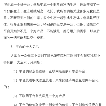
演化成一个好平台，然后变成一个非常盈利的生意，最后变成了一
个好的生态，生态继续裂变，依托于我所谓的相关业务多元化的思
路，不断裂变出新的生态，多个生态一起形成生态体，也就是经济
体。很多企业都想做平台，特别是想做交易平台，但是，如果这个
平台开始并不是一个好产品，不能满足一部分用户的需求，那么后
面的一切可能都是空中楼阁。
3、平台的十大启示
方军在一次分享中提到了腾讯研究院对互联网平台观察过程中
得到的十大启示，分别是：
（1）平台的起点是连接，互联网经济的引擎是平台；
（2）平台思维取代管道思维，未来的经济将是互联网平台化
的；
（3）互联网平台首先应是一个好产品；
（4）平台的价值取决于它新创造的价值，平台创造价值应在获