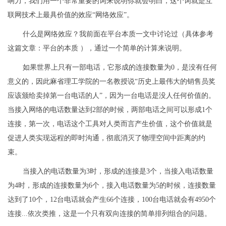
响力，我们用一个非常重要的词来说明你就会明白，这个词就是互
联网技术上最具价值的效应“网络效应”。
什么是网络效应？我前面在平台本质一文中讨论过（具体参考
这篇文章：平台的本质 ），通过一个简单的计算来说明。
如果世界上只有一部电话，它形成的连接数量为0，是没有任何
意义的，因此麻省理工学院的一名教授说“历史上最伟大的销售员奖
应该颁给卖掉第一台电话的人”，因为一台电话是没人任何价值的。
当接入网络的电话数量达到2部的时候，两部电话之间可以形成1个
连接，第一次，电话这个工具对人类而言产生价值，这个价值就是
促进人类实现远程的即时沟通，彻底消灭了物理空间中距离的约
束。
当接入的电话数量为3时，形成的连接是3个，当接入电话数量
为4时，形成的连接数量为6个，接入电话数量为5的时候，连接数量
达到了10个，12台电话就会产生66个连接，100台电话就会有4950个
连接...依次类推，这是一个只有双向连接的简单排列组合的问题。