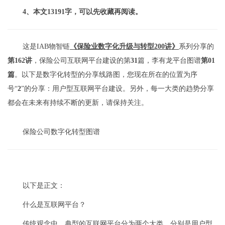
4、本文13191字，可以先收藏再阅读。
这是IAB物智链
《保险业数字化升级与转型200讲》
系列分享的
第162讲
，保险公司互联网平台建设的第
31
篇，李有龙平台图谱
第01
篇
。以下是数字化转型的分享线路图，您现在所在的位置为序
号“
2
”的分享：用户型互联网平台建设。另外，每一大类的趋势分享
都会在未来有持续不断的更新，请保持关注。
保险公司数字化转型图谱
以下是正文：
什么是互联网平台？
传统观念中，典型的互联网平台分为两个大类，分别是用户型