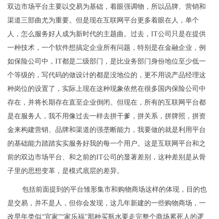
双边市场平台主要以交易为基础，着眼强调物，所以品牌、营销和
渠道三部曲尤为重要。但是现在互联网平台更多着眼在人，单个
人，怎么服务好人成为新时代的主题曲。过去，IT公司只是在提供
一种技术，一个软件想搞定企业所有问题，特别是在金融企业，例
如保险公司中，IT都是二级部门，是比业务部门身份地位至少低一
个等级的，写代码的做设计的都是没地位的，更不用说产品经理这
种岗位的设置了，实际上现在这种现象依然在很多国内保险公司中
存在，并将长期存在直至企业倒闭。但现在，所有的互联网平台都
是在服务人，我不用像过去一样去拼干爹，拼关系，拼牌照，拼资
金来构建营销、品牌和渠道的强垄断能力，我要做的就是利用平台
的基础能力踏踏实实服务好我的每一个用户。这是互联网平台和之
前的双边市场平台、和之前的IT公司的显著差别，这种差别是从骨
子里的思想变革，是模式底层的差异。
包括前面提到的平台雏形集市和购物商场这样的体现，目的也
是交易，并不是人，但你会发现，这几年新建的一些购物商场，一
改早年类似“宜家”“家乐福”那种买瓶水要走完整个商场累死人的逻