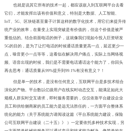
也就是说其它所有的技术一起，都应该嵌入到互联网平台去看
它们，才能发挥出该有价值和意义，特别是大数据、人工智能、
IoT、5G、区块链甚至量子计算这样的数字化技术，用它们来提升传
统产业的效率，在量变上实现突破是有价值的，但这个价值是被严
重低估的。结合前面电话的例子，这就像我们现如今投入巨资研发
5G的目的，是为了让打电话的时候通话质量更高一点，延迟更少一
点，噪音更小一点等等，这看似在解决用户痛点，实际上当网络视
频、语音出现的时候，我们是不需要电话通话这个能力了，你回头
再去思考：通话质量从99%提升到99.1%有没有意义？！
但是单一的技术，是没有任何意义，互联网平台是多技术组合
演化的产物。平台数以亿级用户在线实时动态交互，能满足如此大
规模人群实时交互请求，即时服务需要的，仅仅依靠平台建设企业
员工和供给侧商家的员工能力是远无法胜任的，一方面平台整体系
统化的能力（关于系统能力请阅读这篇《
平台系统能力建设，保险
公司互联网平台建设（二十五）
》 ）一定要依托多种技术实现，另
一方面简单机械的服务可以通过产品和技术能力解决，像简单的在