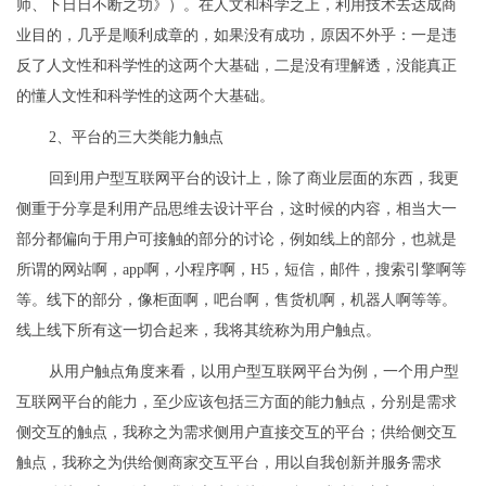
师、下日日不断之功》）。在人文和科学之上，利用技术去达成商
业目的，几乎是顺利成章的，如果没有成功，原因不外乎：一是违
反了人文性和科学性的这两个大基础，二是没有理解透，没能真正
的懂人文性和科学性的这两个大基础。
2、平台的三大类能力触点
回到用户型互联网平台的设计上，除了商业层面的东西，我更
侧重于分享是利用产品思维去设计平台，这时候的内容，相当大一
部分都偏向于用户可接触的部分的讨论，例如线上的部分，也就是
所谓的网站啊，app啊，小程序啊，H5，短信，邮件，搜索引擎啊等
等。线下的部分，像柜面啊，吧台啊，售货机啊，机器人啊等等。
线上线下所有这一切合起来，我将其统称为用户触点。
从用户触点角度来看，以用户型互联网平台为例，一个用户型
互联网平台的能力，至少应该包括三方面的能力触点，分别是需求
侧交互的触点，我称之为需求侧用户直接交互的平台；供给侧交互
触点，我称之为供给侧商家交互平台，用以自我创新并服务需求