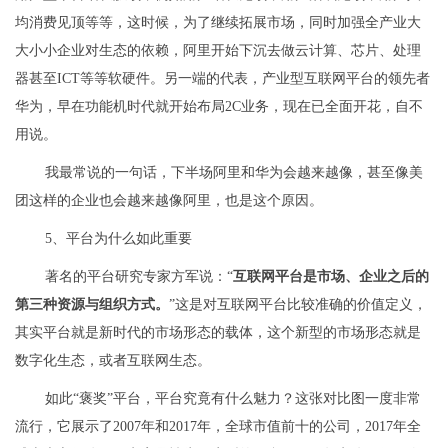
均消费见顶等等，这时候，为了继续拓展市场，同时加强全产业大
大小小企业对生态的依赖，阿里开始下沉去做云计算、芯片、处理
器甚至ICT等等软硬件。另一端的代表，产业型互联网平台的领先者
华为，早在功能机时代就开始布局2C业务，现在已全面开花，自不
用说。
我最常说的一句话，下半场阿里和华为会越来越像，甚至像美
团这样的企业也会越来越像阿里，也是这个原因。
5、平台为什么如此重要
著名的平台研究专家方军说：“
互联网平台是市场、企业之后的
第三种资源与组织方式。
”这是对互联网平台比较准确的价值定义，
其实平台就是新时代的市场形态的载体，这个新型的市场形态就是
数字化生态，或者互联网生态。
如此“褒奖”平台，平台究竟有什么魅力？这张对比图一度非常
流行，它展示了2007年和2017年，全球市值前十的公司，2017年全