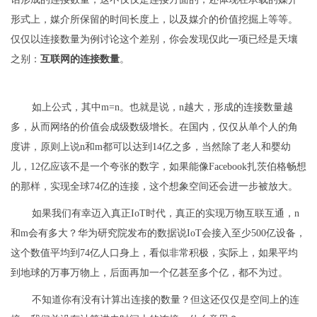
形式上，媒介所保留的时间长度上，以及媒介的价值挖掘上等等。
仅仅以连接数量为例讨论这个差别，你会发现仅此一项已经是天壤
之别：
互联网的连接数量
。
如上公式，其中m=n。也就是说，n越大，形成的连接数量越
多，从而网络的价值会成级数级增长。在国内，仅仅从单个人的角
度讲，原则上说n和m都可以达到14亿之多，当然除了老人和婴幼
儿，12亿应该不是一个夸张的数字，如果能像Facebook扎茨伯格畅想
的那样，实现全球74亿的连接，这个想象空间还会进一步被放大。
如果我们有幸迈入真正IoT时代，真正的实现万物互联互通，n
和m会有多大？华为研究院发布的数据说IoT会接入至少500亿设备，
这个数值平均到74亿人口身上，看似非常积极，实际上，如果平均
到地球的万事万物上，后面再加一个亿甚至多个亿，都不为过。
不知道你有没有计算出连接的数量？但这还仅仅是空间上的连