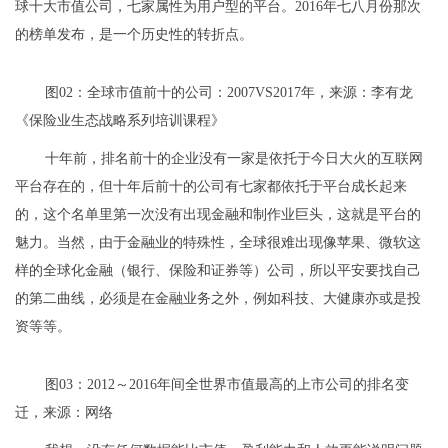
球十大市值公司，七家属性为用户型的平台。2016年七八月份那次
的榜单发布，是一个历史性的转折点。
图02：全球市值前十的公司：2007VS2017年，来源：李有龙
《保险业生态战略系列培训课程》
十年前，排名前十的企业没有一家是依托于今日大火的互联网
平台存在的，但十年后前十的公司有七家都依托于平台成长起来
的，这个名单里第一次没有出现金融和制作业巨头，这就是平台的
魅力。当然，由于金融业的特殊性，全球很难出现像苹果、微软这
样的全球化金融（银行、保险和证券等）公司，所以平安要找自己
的第二曲线，必须是在金融业务之外，例如科技、大健康亦或是投
资等等。
图03：2012～2016年间全世界市值最高的上市公司的排名变
迁，来源：网络