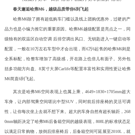
春天邂逅哈弗M6，越级品质带你6到飞起
哈弗M
6
除了拥有超低购车门槛以及线上团购优惠外，过硬的产
品力也是小编力推它
的重要原因。哈弗M
6
越级配置是亮点之一，同
级独有的双温区自动空调 后排空调出风口、无钥匙进入
一键启动等
配置，
一般在10万左右车型中才会出现，而6万6起售的哈弗M6则是
全系标配，给整车增加了高级感，开在路上也倍儿有面子。
另外包
括多功能方向盘、
8英寸大屏
Carlife等
配置
丰富性和实用性
更让哈弗
M
6
简直6到飞起。
其次是哈弗M
6
空间表现上也属上乘，4649×1830×1705mm超大
车身，让内部驾乘空间堪比中型SUV，同时前后排座椅的灵活可调
性，让你每次坐上去就不想下来。超大的车身自然有超长轴距，268
0mm轴距决定了哈弗M6后备箱空间的越级表现，808L的标准状态足
以满足日常购物，放倒后排座椅后，后备箱空间可延展至2010L，就