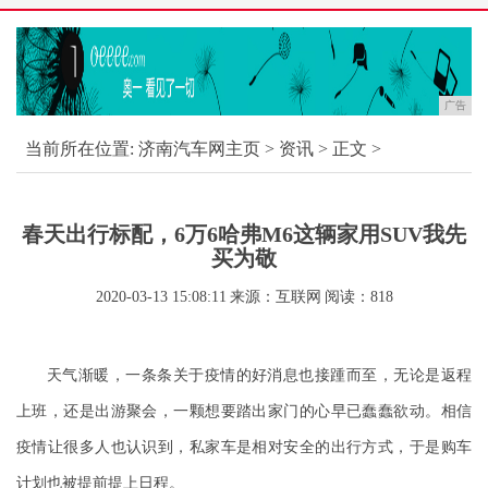
广告
当前所在位置:
济南汽车网主页
>
资讯
> 正文 >
春天出行标配，6万6哈弗M6这辆家用SUV我先
买为敬
2020-03-13 15:08:11
来源：互联网
阅读：818
天气
渐暖
，
一条条关于疫情的好消息
也
接踵而至
，无论是返程
上班，还是出游聚会，一颗想要踏出家门的
心早已蠢蠢欲动
。相信
疫情
让很多人也认识到，
私家车是相对安全的出行方式，于是购车
计划也
被
提前提上
日程
。