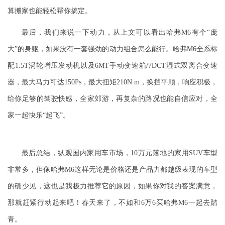
算搬家也能轻松帮你搞定。
最后，我们来说一下动力，从上文可以看出哈弗M6有个“庞
大”的身躯，如果没有一套强劲的动力组合怎么能行。哈弗M6全系标
配1.5T涡轮增压发动机以及
6MT手动变速箱
/7DCT湿式双离合变速
器，最大马力可达150Ps，最大扭矩210N.m，换挡平顺，响应积极，
给你足够的驾驶快感，全家郊游，再复杂的路况也能自信应对，全
家一起快乐“起飞”。
最后
总结
，纵观国内家用车市场，10万元落地的家用SUV车型
非常多，但像哈弗M6这样无论是价格还是产品力都越级表现的车型
的确少见，这也是我极力推荐它的原因，如果你对我的答案满意，
那就赶紧行动起来吧！春天来了，不如和6万6买哈弗M
6
一起去踏
青。