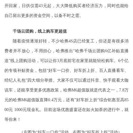
开回家，日供仅需43元起，大大降低购买者经济压力，同时也能给
自己留出更多的资金空间，以备不时之需。
千场云团购，线上购车更超值
随着疫情逐渐好转，不少哈弗4S店已经复工，但还是有很多消
费者并不放心，不用担心，哈弗
推出“哈弗千场云团购
6
亿补贴直播
送”
线上团购活动，可以让你3月底前宅在家里就能轻松购车。
6个亿
的专项补贴资金
，包括
“
好车一口价、好车折上折、百人直播看
车、
经纪人礼包
”
四大细分举措
。大家不仅可以通过抖音、快手观看大咖
说车，还能享受更多优惠政策，哈弗M6超值版就是代表之一，
7.8万
元的哈弗M6超值版直降0.4万元，还有”好车折上折“综合钜惠至高85
00元 1000元现金礼
。目前这场优惠盛宴还在如火如荼的进行中，就
等你来！
（左图为“好车一口价”活动，右图为“好车折上折”活动）