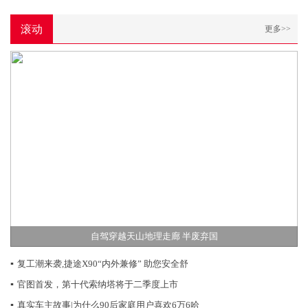
滚动
更多>>
自驾穿越天山地理走廊 半废弃国
▪
复工潮来袭,捷途X90“内外兼修” 助您安全舒
▪
官图首发，第十代索纳塔将于二季度上市
▪
真实车主故事|为什么90后家庭用户喜欢6万6哈