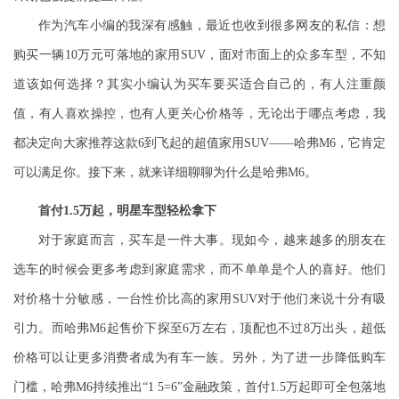
作为汽车小编的我深有感触，最近也收到
很多
网友的私信：想
购买一辆10万元可落地的家用SUV，面对市面上的众多车型，不知
道该如何选择？其实小编认为买车要买适合自己的，有人注重颜
值，有人喜欢操控，也有人更关心价格等，无论出于哪点考虑，我
都决定向大家推荐这款6到飞起的超值家用SUV——哈弗M6，
它
肯定
可以满足你
。接下来，就来详细聊聊为什么是哈弗M6。
首付1.5万起，明星车型轻松拿下
对
于
家庭而言
，
买车是一件大事
。
现如今，越来越多的朋友在
选车的时候
会更多
考虑到家庭
需求
，而不单单是个人的喜好
。他们
对价格十分敏感，
一台
性价比高
的
家用
SUV对
于
他们来说十分有吸
引力
。而哈弗M6起售价下探至6万左右，顶配也不过8万出头，超低
价格可以让更多消费者成为有车一族。另外，为了进一步降低购车
门槛，哈弗M6持续推出“1 5=6”金融政策，首付1.5万起即可全包落地