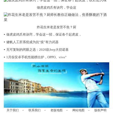
做虎皮鸡爪有诀窍，学会这
炸花生米老是发苦不焦？厨
▪
做虎皮鸡爪有诀窍，学会这一招，保证各个起虎皮，
▪
健帆人工肝系统成为抗“疫”有力武器
▪
无可复制的闭眼之选：2020款Jeep大切诺基
▪
1月份安卓手机性能榜出炉，OPPO、vivo“
-
-
-
-
关于我们
联系我们
老版地图
网站地图
版权声明