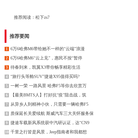
推荐阅读：
松下zs7
推荐要闻
6万6哈弗M6带给她不一样的“云端”浪漫
1
6万6哈弗M6“云上见”，惠民不按“暂停
2
待春到来，凯翼X3带你畅享精彩生活
3
“旅行头等舱SUV”捷途X95值得买吗?
4
一树一荣 一路风景 哈弗F5等你去欣赏万
5
【最美BMTS人】打好抗“疫”阻击战，筑
6
从异乡人到精神小伙，只需要一辆哈弗F5
7
质保延长关爱续航 斯威汽车三大关怀服务保
8
捷途车载新风系统获中汽研认证，达“CN9
9
千里之行皆是风景，Jeep指南者和我都想
10